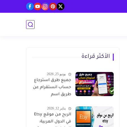
الأكثر قراءة
يونيو 25, 2026
جميع طرق استرجاع
حساب انستقرام عن
طريق اسم
المستخدم بالخطوت
يناير 12, 2026
كاملة
الربح من موقع Etsy
في الدول العربية: