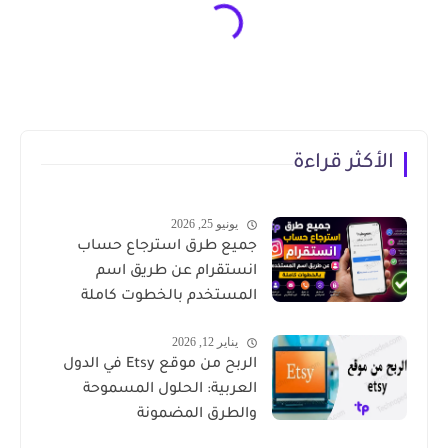
الأكثر قراءة
يونيو 25, 2026
جميع طرق استرجاع حساب
انستقرام عن طريق اسم
المستخدم بالخطوت كاملة
يناير 12, 2026
الربح من موقع Etsy في الدول
العربية: الحلول المسموحة
والطرق المضمونة