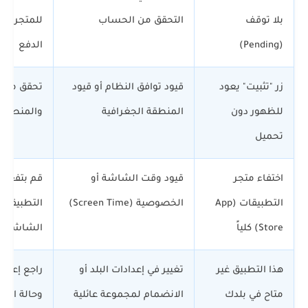
بلا توقف
التحقق من الحساب
للمتجر مج
(Pending)
الدفع
زر "تثبيت" يعود
قيود توافق النظام أو قيود
تحقق من إ
للظهور دون
المنطقة الجغرافية
والمنطقة 
تحميل
اختفاء متجر
قيود وقت الشاشة أو
قم بتفعيل
التطبيقات (App
الخصوصية (Screen Time)
التطبيقات
Store) كلياً
الشاشة
هذا التطبيق غير
تغيير في إعدادات البلد أو
راجع إعداد
متاح في بلدك
الانضمام لمجموعة عائلية
وحالة الح