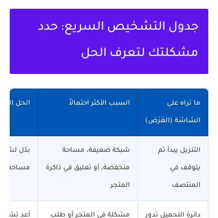
جدول التشخيص السريع: حدد
مشكلتك لتعرف الحل
ما تراه على
السبب الأكثر احتمالاً
الحل السري
الشاشة (العَرَض)
التنزيل يبدأ ثم
شبكة ضعيفة، مساحة
يتوقف في
منخفضة، أو تعليق في ذاكرة
مساحة، ثم 
المنتصف
المتجر
دائرة التحميل تدور
مشكلة في المتجر أو طلب
أعد تشغيل