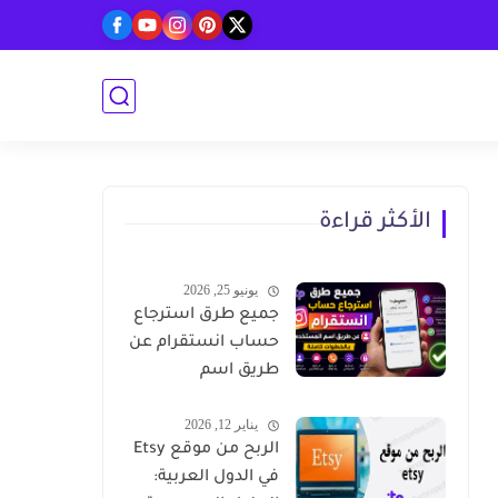
الأكثر قراءة
يونيو 25, 2026
جميع طرق استرجاع
حساب انستقرام عن
طريق اسم
المستخدم بالخطوت
يناير 12, 2026
كاملة
الربح من موقع Etsy
في الدول العربية: