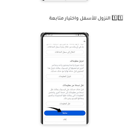
1️⃣1️⃣ النزول للأسفل واختيار متابعة