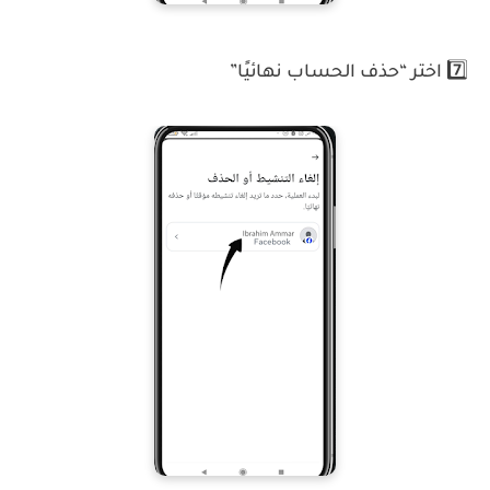
7️⃣ اختر “حذف الحساب نهائيًا”