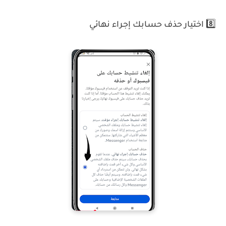
8️⃣ اختيار حذف حسابك إجراء نهائي