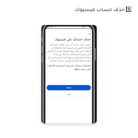
9️⃣ حذف حساب فيسبوك