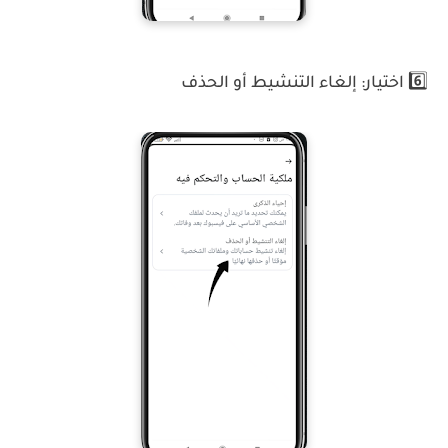
6️⃣ اختيار: إلغاء التنشيط أو الحذف