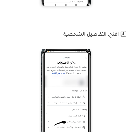
4️⃣ افتح: التفاصيل الشخصية